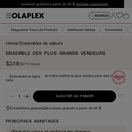
Ceci est un carrousel d'annonces à rotation automatique. 
Livraison gratuite à partir de 50 $.
Acheter maintenant
Se con
Menu
Se connec
SEARCH
Pan
Magasiner Tous Les Produits
Meilleures Ventes
Ensembles
Home
/
Ensembles de valeurs
ENSEMBLE DES PLUS GRANDS VENDEURS
$248
(
$276
Value)
Sale price
Prix courant
Il s'agit d'un carrousel d'images de produits. Utilisez le
ZOOM
Les plus grandes tailles de notre routine la plus vendue pour des cheveux
Exclusivité en ligne
forts.
Quantity
AJOUTER AU PANIER
DIMINUEZ LA QUANTITÉ POUR ENSEMBLE DES PLUS GRANDS VEND
AUGMENTEZ LA QUANTITÉ POUR ENSEMBLE DES PLUS GR
Échantillons gratuits
Livraison gratuite à partir de 50 $
PRINCIPAUX AVANTAGES
Réduit la casse et renforce les cheveux