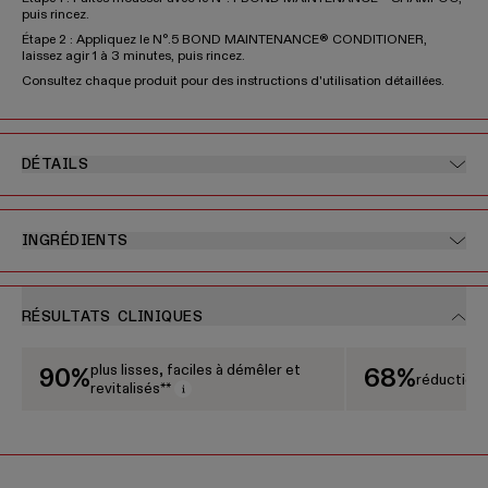
puis rincez.
Étape 2 : Appliquez le N°.5 BOND MAINTENANCE® CONDITIONER,
laissez agir 1 à 3 minutes, puis rincez.
Consultez chaque produit pour des instructions d'utilisation détaillées.
DÉTAILS
INGRÉDIENTS
RÉSULTATS CLINIQUES
Ceci est un carrousel affichant les résultats cliniques. Utilisez les boutons Sui
plus lisses, faciles à démêler et
90%
68%
réduction 
revitalisés**
Ouvrir la fenêtre modale d'info-bulle