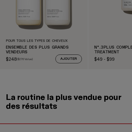
POUR TOUS LES TYPES DE CHEVEUX
ENSEMBLE DES PLUS GRANDS
N°.3PLUS COMPL
VENDEURS
TREATMENT
$248
$49 - $99
(
$276
Value)
AJOUTER
Sale price
Prix courant
Prix courant
La routine la plus vendue pour
des résultats