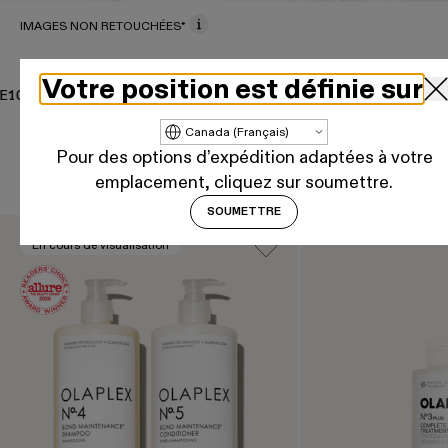
IMAGES NON RETOUCHÉES*
CLUSIVITÉ EN LIGNE
Votre position est définie sur
 % DE RÉDUCTION
EXCLUSIVITÉ EN LIGNE
10 % DE RÉDUCTION
Mettre à jour le pays/la région
Pour des options d’expédition adaptées à votre
Routine recommandée
emplacement, cliquez sur soumettre.
SOUMETTRE
Il s'agit d'un carrousel de produits. Utilisez les boutons 
En cours de visualisation