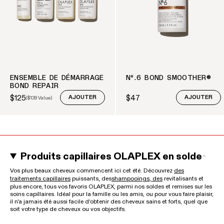
ENSEMBLE DE DÉMARRAGE
Nº.6 BOND SMOOTHER®
BOND REPAIR
$125
$47
(
$139
Value)
AJOUTER
AJOUTER
Sale price
Prix courant
Prix courant
Produits capillaires OLAPLEX en solde
Vos plus beaux cheveux commencent ici cet été. Découvrez
des
traitements capillaires
puissants, des
shampooings, des
revitalisants et
plus encore, tous vos favoris OLAPLEX, parmi nos soldes et remises sur les
soins capillaires. Idéal pour la famille ou les amis, ou pour vous faire plaisir,
il n'a jamais été aussi facile d'obtenir des cheveux sains et forts, quel que
soit votre type de cheveux ou vos objectifs.