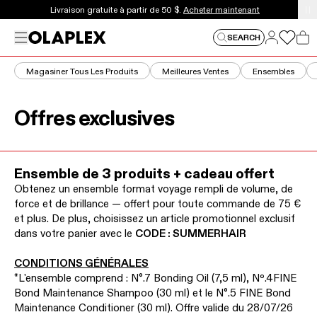
Ceci est un carrousel d'annonces à rotation automatique. 
Livraison gratuite à partir de 50 $.
Acheter maintenant
Se con
Menu
Se connec
SEARCH
Pan
Magasiner Tous Les Produits
Meilleures Ventes
Ensembles
Offres exclusives
Ensemble de 3 produits + cadeau offert
Obtenez un ensemble format voyage rempli de volume, de
force et de brillance — offert pour toute commande de 75 €
et plus. De plus, choisissez un article promotionnel exclusif
dans votre panier avec le
CODE : SUMMERHAIR
CONDITIONS GÉNÉRALES
*L'ensemble comprend : N°.7 Bonding Oil (7,5 ml), Nº.4FINE
Bond Maintenance Shampoo (30 ml) et le N°.5 FINE Bond
Maintenance Conditioner (30 ml). Offre valide du 28/07/26